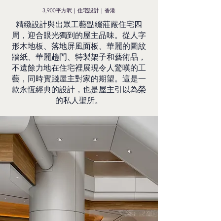
3,900平方呎｜住宅設計｜香港
精緻設計與出眾工藝點綴莊嚴住宅四
周，迎合眼光獨到的屋主品味。從人字
形木地板、落地屏風面板、華麗的圖紋
牆紙、華麗趟門、特製架子和藝術品，
不遺餘力地在住宅裡展現令人驚嘆的工
藝，同時實踐屋主對家的期望。這是一
款永恆經典的設計，也是屋主引以為榮
的私人聖所。